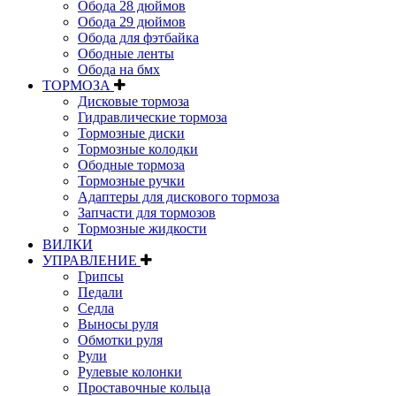
Обода 28 дюймов
Обода 29 дюймов
Обода для фэтбайка
Ободные ленты
Обода на бмх
ТОРМОЗА
Дисковые тормоза
Гидравлические тормоза
Тормозные диски
Тормозные колодки
Ободные тормоза
Тормозные ручки
Адаптеры для дискового тормоза
Запчасти для тормозов
Тормозные жидкости
ВИЛКИ
УПРАВЛЕНИЕ
Грипсы
Педали
Седла
Выносы руля
Обмотки руля
Рули
Рулевые колонки
Проставочные кольца