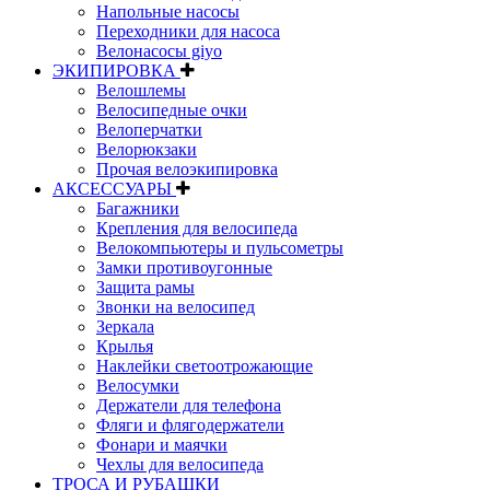
Напольные насосы
Переходники для насоса
Велонасосы giyo
ЭКИПИРОВКА
Велошлемы
Велосипедные очки
Велоперчатки
Велорюкзаки
Прочая велоэкипировка
АКСЕССУАРЫ
Багажники
Крепления для велосипеда
Велокомпьютеры и пульсометры
Замки противоугонные
Защита рамы
Звонки на велосипед
Зеркала
Крылья
Наклейки светоотрожающие
Велосумки
Держатели для телефона
Фляги и флягодержатели
Фонари и маячки
Чехлы для велосипеда
ТРОСА И РУБАШКИ