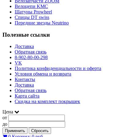
Велозапчасти ZOOM
Велоцепи KMC
Шатуны Prowheel
Спицы DT swiss
Передние звезды Neutrino
Полезные ссылки
Доставка
Обратная связь
8-902-80-00-298
VK
Политика конфиденциальности и оферта
Условия обмена и возврата
Контакты
Доставка
Обратная связь
Карта сайта
Скидка на комплект покрышек
Цена
от
до
Применить
Сбросить
0
Корзина:
0 руб