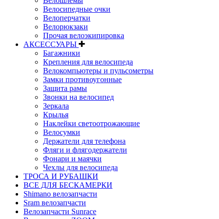
Велошлемы
Велосипедные очки
Велоперчатки
Велорюкзаки
Прочая велоэкипировка
АКСЕССУАРЫ
Багажники
Крепления для велосипеда
Велокомпьютеры и пульсометры
Замки противоугонные
Защита рамы
Звонки на велосипед
Зеркала
Крылья
Наклейки светоотрожающие
Велосумки
Держатели для телефона
Фляги и флягодержатели
Фонари и маячки
Чехлы для велосипеда
ТРОСА И РУБАШКИ
ВСЕ ДЛЯ БЕСКАМЕРКИ
Shimano велозапчасти
Sram велозапчасти
Велозапчасти Sunrace