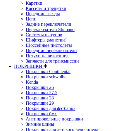
Каретки
Кассеты и трещетки
Передние звезды
Цепи
Задние переключатели
Переключатели Shimano
Системы шатунов
Шифтеры (манетки)
Шоссейные пистолеты
Передние переключатели
Петухи на велосипед
Запчасти для трансмиссии
ПОКРЫШКИ
Покрышки Continental
Покрышки schwalbe
Kenda
Покрышки 26
Покрышки 27.5
Покрышки 28
Покрышки 29
Покрышки для фэтбайка
Покрышки бмх
Антипрокольные покрышки
Зимние шины
Покрышки для детского велосипеда