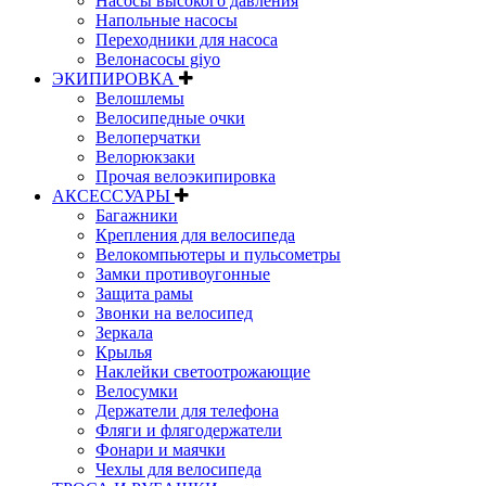
Насосы высокого давления
Напольные насосы
Переходники для насоса
Велонасосы giyo
ЭКИПИРОВКА
Велошлемы
Велосипедные очки
Велоперчатки
Велорюкзаки
Прочая велоэкипировка
АКСЕССУАРЫ
Багажники
Крепления для велосипеда
Велокомпьютеры и пульсометры
Замки противоугонные
Защита рамы
Звонки на велосипед
Зеркала
Крылья
Наклейки светоотрожающие
Велосумки
Держатели для телефона
Фляги и флягодержатели
Фонари и маячки
Чехлы для велосипеда