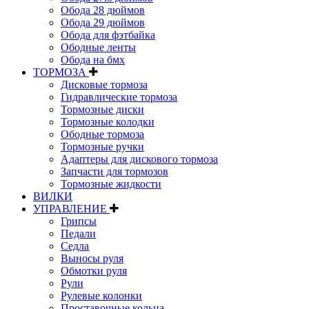
Обода 28 дюймов
Обода 29 дюймов
Обода для фэтбайка
Ободные ленты
Обода на бмх
ТОРМОЗА
Дисковые тормоза
Гидравлические тормоза
Тормозные диски
Тормозные колодки
Ободные тормоза
Тормозные ручки
Адаптеры для дискового тормоза
Запчасти для тормозов
Тормозные жидкости
ВИЛКИ
УПРАВЛЕНИЕ
Грипсы
Педали
Седла
Выносы руля
Обмотки руля
Рули
Рулевые колонки
Проставочные кольца