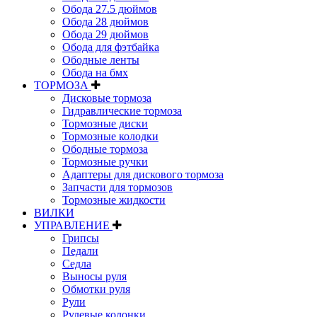
Обода 27.5 дюймов
Обода 28 дюймов
Обода 29 дюймов
Обода для фэтбайка
Ободные ленты
Обода на бмх
ТОРМОЗА
Дисковые тормоза
Гидравлические тормоза
Тормозные диски
Тормозные колодки
Ободные тормоза
Тормозные ручки
Адаптеры для дискового тормоза
Запчасти для тормозов
Тормозные жидкости
ВИЛКИ
УПРАВЛЕНИЕ
Грипсы
Педали
Седла
Выносы руля
Обмотки руля
Рули
Рулевые колонки