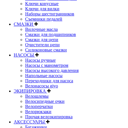
Ключи конусные
Ключи для вилки
Наборы шестигранников
Съемники педалей
СМАЗКИ
Вилочные масла
Смазки для подшипников
Смазки для цепи
Очистители цепи
Силиконовые смазки
НАСОСЫ
Насосы ручные
Насосы с манометром
Насосы высокого давления
Напольные насосы
Переходники для насоса
Велонасосы giyo
ЭКИПИРОВКА
Велошлемы
Велосипедные очки
Велоперчатки
Велорюкзаки
Прочая велоэкипировка
АКСЕССУАРЫ
Багажники