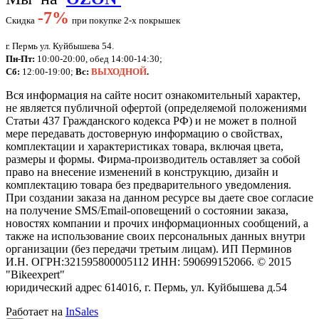
-
7%
Скидка
при покупке 2-х покрышек
г. Пермь ул. Куйбышева 54.
Пн-Пт:
10:00-20:00, обед 14:00-14:30;
Сб:
12:00-19:00;
Вс:
ВЫХОДНОЙ
.
Вся информация на сайте носит ознакомительный характер,
не является публичной офертой (определяемой положениями
Статьи 437 Гражданского кодекса РФ) и не может в полной
мере передавать достоверную информацию о свойствах,
комплектации и характеристиках товара, включая цвета,
размеры и формы. Фирма-производитель оставляет за собой
право на внесение изменений в конструкцию, дизайн и
комплектацию товара без предварительного уведомления.
При создании заказа на данном ресурсе вы даете свое согласие
на получение SMS/Email-оповещений о состоянии заказа,
новостях компании и прочих информационных сообщений, а
также на использование своих персональных данных внутри
организации (без передачи третьим лицам).
ИП Перминов
И.Н. ОГРН:321595800005112 ИНН: 590699152066.
©
2015
"Bikeexpert
"
юридический адрес 614016, г. Пермь, ул. Куйбышева д.54
Работает на
InSales