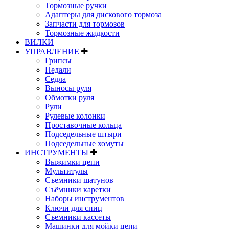
Тормозные ручки
Адаптеры для дискового тормоза
Запчасти для тормозов
Тормозные жидкости
ВИЛКИ
УПРАВЛЕНИЕ
Грипсы
Педали
Седла
Выносы руля
Обмотки руля
Рули
Рулевые колонки
Проставочные кольца
Подседельные штыри
Подседельные хомуты
ИНСТРУМЕНТЫ
Выжимки цепи
Мультитулы
Съемники шатунов
Съёмники каретки
Наборы инструментов
Ключи для спиц
Съемники кассеты
Машинки для мойки цепи