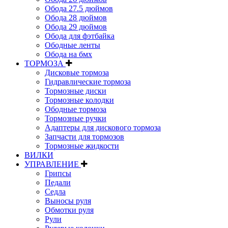
Обода 27.5 дюймов
Обода 28 дюймов
Обода 29 дюймов
Обода для фэтбайка
Ободные ленты
Обода на бмх
ТОРМОЗА
Дисковые тормоза
Гидравлические тормоза
Тормозные диски
Тормозные колодки
Ободные тормоза
Тормозные ручки
Адаптеры для дискового тормоза
Запчасти для тормозов
Тормозные жидкости
ВИЛКИ
УПРАВЛЕНИЕ
Грипсы
Педали
Седла
Выносы руля
Обмотки руля
Рули