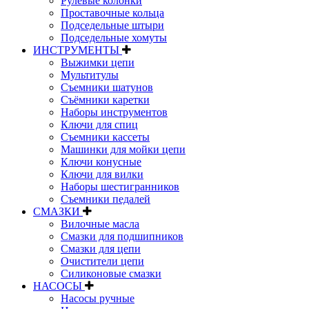
Рулевые колонки
Проставочные кольца
Подседельные штыри
Подседельные хомуты
ИНСТРУМЕНТЫ
Выжимки цепи
Мультитулы
Съемники шатунов
Съёмники каретки
Наборы инструментов
Ключи для спиц
Съемники кассеты
Машинки для мойки цепи
Ключи конусные
Ключи для вилки
Наборы шестигранников
Съемники педалей
СМАЗКИ
Вилочные масла
Смазки для подшипников
Смазки для цепи
Очистители цепи
Силиконовые смазки
НАСОСЫ
Насосы ручные