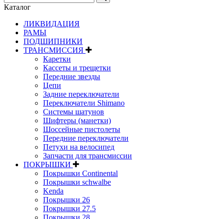
Каталог
ЛИКВИДАЦИЯ
РАМЫ
ПОДШИПНИКИ
ТРАНСМИССИЯ
Каретки
Кассеты и трещетки
Передние звезды
Цепи
Задние переключатели
Переключатели Shimano
Системы шатунов
Шифтеры (манетки)
Шоссейные пистолеты
Передние переключатели
Петухи на велосипед
Запчасти для трансмиссии
ПОКРЫШКИ
Покрышки Continental
Покрышки schwalbe
Kenda
Покрышки 26
Покрышки 27.5
Покрышки 28