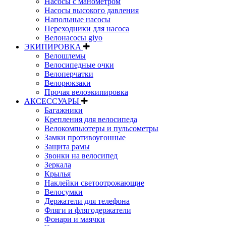
Насосы с манометром
Насосы высокого давления
Напольные насосы
Переходники для насоса
Велонасосы giyo
ЭКИПИРОВКА
Велошлемы
Велосипедные очки
Велоперчатки
Велорюкзаки
Прочая велоэкипировка
АКСЕССУАРЫ
Багажники
Крепления для велосипеда
Велокомпьютеры и пульсометры
Замки противоугонные
Защита рамы
Звонки на велосипед
Зеркала
Крылья
Наклейки светоотрожающие
Велосумки
Держатели для телефона
Фляги и флягодержатели
Фонари и маячки