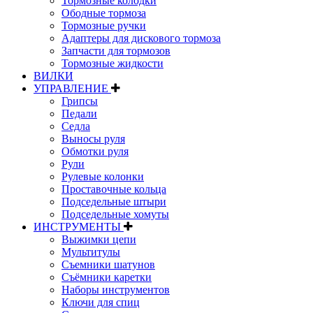
Тормозные колодки
Ободные тормоза
Тормозные ручки
Адаптеры для дискового тормоза
Запчасти для тормозов
Тормозные жидкости
ВИЛКИ
УПРАВЛЕНИЕ
Грипсы
Педали
Седла
Выносы руля
Обмотки руля
Рули
Рулевые колонки
Проставочные кольца
Подседельные штыри
Подседельные хомуты
ИНСТРУМЕНТЫ
Выжимки цепи
Мультитулы
Съемники шатунов
Съёмники каретки
Наборы инструментов
Ключи для спиц