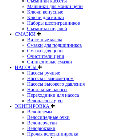
Съемники кассеты
Машинки для мойки цепи
Ключи конусные
Ключи для вилки
Наборы шестигранников
Съемники педалей
СМАЗКИ
Вилочные масла
Смазки для подшипников
Смазки для цепи
Очистители цепи
Силиконовые смазки
НАСОСЫ
Насосы ручные
Насосы с манометром
Насосы высокого давления
Напольные насосы
Переходники для насоса
Велонасосы giyo
ЭКИПИРОВКА
Велошлемы
Велосипедные очки
Велоперчатки
Велорюкзаки
Прочая велоэкипировка