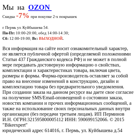
Мы на
OZON
-
7%
Скидка
при покупке 2-х покрышек
г. Пермь ул. Куйбышева 54.
Пн-Пт:
10:00-20:00, обед 14:00-14:30;
Сб:
12:00-19:00;
Вс:
ВЫХОДНОЙ
.
Вся информация на сайте носит ознакомительный характер,
не является публичной офертой (определяемой положениями
Статьи 437 Гражданского кодекса РФ) и не может в полной
мере передавать достоверную информацию о свойствах,
комплектации и характеристиках товара, включая цвета,
размеры и формы. Фирма-производитель оставляет за собой
право на внесение изменений в конструкцию, дизайн и
комплектацию товара без предварительного уведомления.
При создании заказа на данном ресурсе вы даете свое согласие
на получение SMS/Email-оповещений о состоянии заказа,
новостях компании и прочих информационных сообщений, а
также на использование своих персональных данных внутри
организации (без передачи третьим лицам).
ИП Перминов
И.Н. ОГРН:321595800005112 ИНН: 590699152066.
©
2015
"Bikeexpert
"
юридический адрес 614016, г. Пермь, ул. Куйбышева д.54