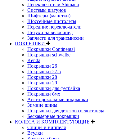
Переключатели Shimano
Системы шатунов
Шифтеры (манетки)
Шоссейные пистолеты
Передние переключатели
Петухи на велосипед
Запчасти для трансмиссии
ПОКРЫШКИ
Покрышки Continental
Покрышки schwalbe
Kenda
Покрышки 26
Покрышки 27.5
Покрышки 28
Покрышки 29
Покрышки для фэтбайка
Покрышки бмх
Антипрокольные покрышки
Зимние шины
Покрышки для детского велосипеда
Бескамерные покрышки
КОЛЕСА И КОМПЛЕКТУЮЩИЕ
Спицы и ниппеля
Втулки
Колеса в сборе