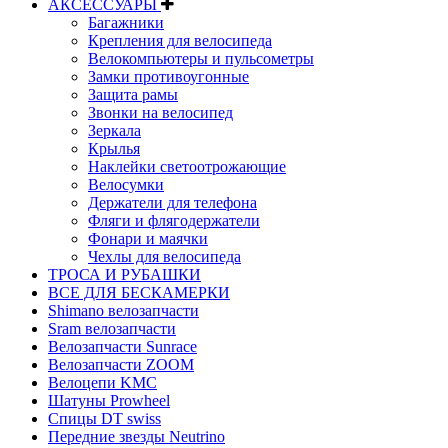
АКСЕССУАРЫ
Багажники
Крепления для велосипеда
Велокомпьютеры и пульсометры
Замки противоугонные
Защита рамы
Звонки на велосипед
Зеркала
Крылья
Наклейки светоотрожающие
Велосумки
Держатели для телефона
Фляги и флягодержатели
Фонари и маячки
Чехлы для велосипеда
ТРОСА И РУБАШКИ
ВСЕ ДЛЯ БЕСКАМЕРКИ
Shimano велозапчасти
Sram велозапчасти
Велозапчасти Sunrace
Велозапчасти ZOOM
Велоцепи KMC
Шатуны Prowheel
Спицы DT swiss
Передние звезды Neutrino