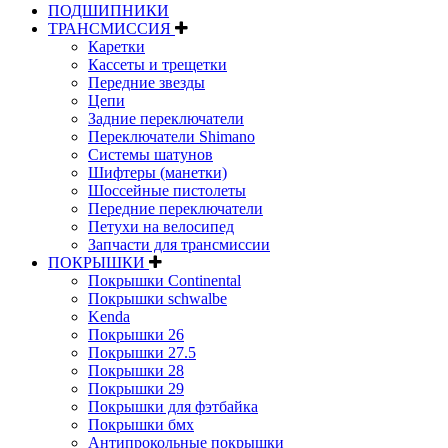
ПОДШИПНИКИ
ТРАНСМИССИЯ
Каретки
Кассеты и трещетки
Передние звезды
Цепи
Задние переключатели
Переключатели Shimano
Системы шатунов
Шифтеры (манетки)
Шоссейные пистолеты
Передние переключатели
Петухи на велосипед
Запчасти для трансмиссии
ПОКРЫШКИ
Покрышки Continental
Покрышки schwalbe
Kenda
Покрышки 26
Покрышки 27.5
Покрышки 28
Покрышки 29
Покрышки для фэтбайка
Покрышки бмх
Антипрокольные покрышки