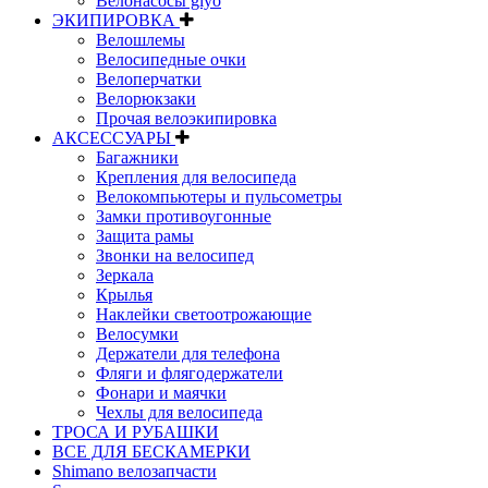
Велонасосы giyo
ЭКИПИРОВКА
Велошлемы
Велосипедные очки
Велоперчатки
Велорюкзаки
Прочая велоэкипировка
АКСЕССУАРЫ
Багажники
Крепления для велосипеда
Велокомпьютеры и пульсометры
Замки противоугонные
Защита рамы
Звонки на велосипед
Зеркала
Крылья
Наклейки светоотрожающие
Велосумки
Держатели для телефона
Фляги и флягодержатели
Фонари и маячки
Чехлы для велосипеда
ТРОСА И РУБАШКИ
ВСЕ ДЛЯ БЕСКАМЕРКИ
Shimano велозапчасти