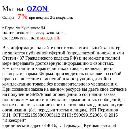
Мы на
OZON
-
7%
Скидка
при покупке 2-х покрышек
г. Пермь ул. Куйбышева 54.
Пн-Пт:
10:00-20:00, обед 14:00-14:30;
Сб:
12:00-19:00;
Вс:
ВЫХОДНОЙ
.
Вся информация на сайте носит ознакомительный характер,
не является публичной офертой (определяемой положениями
Статьи 437 Гражданского кодекса РФ) и не может в полной
мере передавать достоверную информацию о свойствах,
комплектации и характеристиках товара, включая цвета,
размеры и формы. Фирма-производитель оставляет за собой
право на внесение изменений в конструкцию, дизайн и
комплектацию товара без предварительного уведомления.
При создании заказа на данном ресурсе вы даете свое согласие
на получение SMS/Email-оповещений о состоянии заказа,
новостях компании и прочих информационных сообщений, а
также на использование своих персональных данных внутри
организации (без передачи третьим лицам).
ИП Перминов
И.Н. ОГРН:321595800005112 ИНН: 590699152066.
©
2015
"Bikeexpert
"
юридический адрес 614016, г. Пермь, ул. Куйбышева д.54