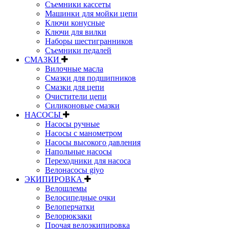
Съемники кассеты
Машинки для мойки цепи
Ключи конусные
Ключи для вилки
Наборы шестигранников
Съемники педалей
СМАЗКИ
Вилочные масла
Смазки для подшипников
Смазки для цепи
Очистители цепи
Силиконовые смазки
НАСОСЫ
Насосы ручные
Насосы с манометром
Насосы высокого давления
Напольные насосы
Переходники для насоса
Велонасосы giyo
ЭКИПИРОВКА
Велошлемы
Велосипедные очки
Велоперчатки
Велорюкзаки
Прочая велоэкипировка