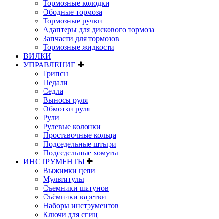
Тормозные колодки
Ободные тормоза
Тормозные ручки
Адаптеры для дискового тормоза
Запчасти для тормозов
Тормозные жидкости
ВИЛКИ
УПРАВЛЕНИЕ
Грипсы
Педали
Седла
Выносы руля
Обмотки руля
Рули
Рулевые колонки
Проставочные кольца
Подседельные штыри
Подседельные хомуты
ИНСТРУМЕНТЫ
Выжимки цепи
Мультитулы
Съемники шатунов
Съёмники каретки
Наборы инструментов
Ключи для спиц