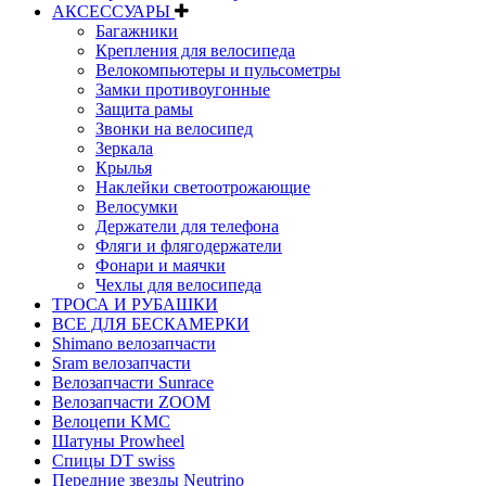
АКСЕССУАРЫ
Багажники
Крепления для велосипеда
Велокомпьютеры и пульсометры
Замки противоугонные
Защита рамы
Звонки на велосипед
Зеркала
Крылья
Наклейки светоотрожающие
Велосумки
Держатели для телефона
Фляги и флягодержатели
Фонари и маячки
Чехлы для велосипеда
ТРОСА И РУБАШКИ
ВСЕ ДЛЯ БЕСКАМЕРКИ
Shimano велозапчасти
Sram велозапчасти
Велозапчасти Sunrace
Велозапчасти ZOOM
Велоцепи KMC
Шатуны Prowheel
Спицы DT swiss
Передние звезды Neutrino