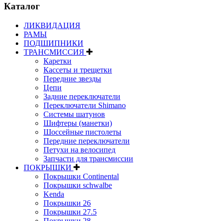
Каталог
ЛИКВИДАЦИЯ
РАМЫ
ПОДШИПНИКИ
ТРАНСМИССИЯ
Каретки
Кассеты и трещетки
Передние звезды
Цепи
Задние переключатели
Переключатели Shimano
Системы шатунов
Шифтеры (манетки)
Шоссейные пистолеты
Передние переключатели
Петухи на велосипед
Запчасти для трансмиссии
ПОКРЫШКИ
Покрышки Continental
Покрышки schwalbe
Kenda
Покрышки 26
Покрышки 27.5
Покрышки 28