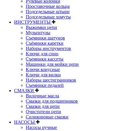
Рулевые колонки
Проставочные кольца
Подседельные штыри
Подседельные хомуты
ИНСТРУМЕНТЫ
Выжимки цепи
Мультитулы
Съемники шатунов
Съёмники каретки
Наборы инструментов
Ключи для спиц
Съемники кассеты
Машинки для мойки цепи
Ключи конусные
Ключи для вилки
Наборы шестигранников
Съемники педалей
СМАЗКИ
Вилочные масла
Смазки для подшипников
Смазки для цепи
Очистители цепи
Силиконовые смазки
НАСОСЫ
Насосы ручные