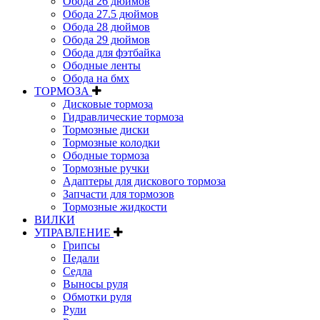
Обода 26 дюймов
Обода 27.5 дюймов
Обода 28 дюймов
Обода 29 дюймов
Обода для фэтбайка
Ободные ленты
Обода на бмх
ТОРМОЗА
Дисковые тормоза
Гидравлические тормоза
Тормозные диски
Тормозные колодки
Ободные тормоза
Тормозные ручки
Адаптеры для дискового тормоза
Запчасти для тормозов
Тормозные жидкости
ВИЛКИ
УПРАВЛЕНИЕ
Грипсы
Педали
Седла
Выносы руля
Обмотки руля
Рули