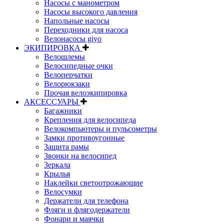
Насосы с манометром
Насосы высокого давления
Напольные насосы
Переходники для насоса
Велонасосы giyo
ЭКИПИРОВКА
Велошлемы
Велосипедные очки
Велоперчатки
Велорюкзаки
Прочая велоэкипировка
АКСЕССУАРЫ
Багажники
Крепления для велосипеда
Велокомпьютеры и пульсометры
Замки противоугонные
Защита рамы
Звонки на велосипед
Зеркала
Крылья
Наклейки светоотрожающие
Велосумки
Держатели для телефона
Фляги и флягодержатели
Фонари и маячки