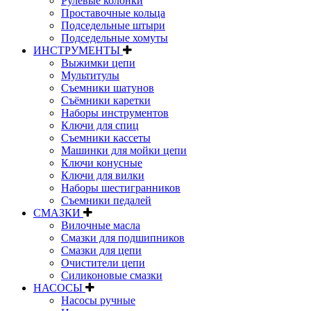
Рулевые колонки
Проставочные кольца
Подседельные штыри
Подседельные хомуты
ИНСТРУМЕНТЫ
Выжимки цепи
Мультитулы
Съемники шатунов
Съёмники каретки
Наборы инструментов
Ключи для спиц
Съемники кассеты
Машинки для мойки цепи
Ключи конусные
Ключи для вилки
Наборы шестигранников
Съемники педалей
СМАЗКИ
Вилочные масла
Смазки для подшипников
Смазки для цепи
Очистители цепи
Силиконовые смазки
НАСОСЫ
Насосы ручные