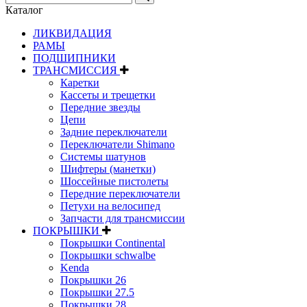
Каталог
ЛИКВИДАЦИЯ
РАМЫ
ПОДШИПНИКИ
ТРАНСМИССИЯ
Каретки
Кассеты и трещетки
Передние звезды
Цепи
Задние переключатели
Переключатели Shimano
Системы шатунов
Шифтеры (манетки)
Шоссейные пистолеты
Передние переключатели
Петухи на велосипед
Запчасти для трансмиссии
ПОКРЫШКИ
Покрышки Continental
Покрышки schwalbe
Kenda
Покрышки 26
Покрышки 27.5
Покрышки 28