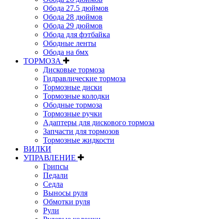
Обода 27.5 дюймов
Обода 28 дюймов
Обода 29 дюймов
Обода для фэтбайка
Ободные ленты
Обода на бмх
ТОРМОЗА
Дисковые тормоза
Гидравлические тормоза
Тормозные диски
Тормозные колодки
Ободные тормоза
Тормозные ручки
Адаптеры для дискового тормоза
Запчасти для тормозов
Тормозные жидкости
ВИЛКИ
УПРАВЛЕНИЕ
Грипсы
Педали
Седла
Выносы руля
Обмотки руля
Рули