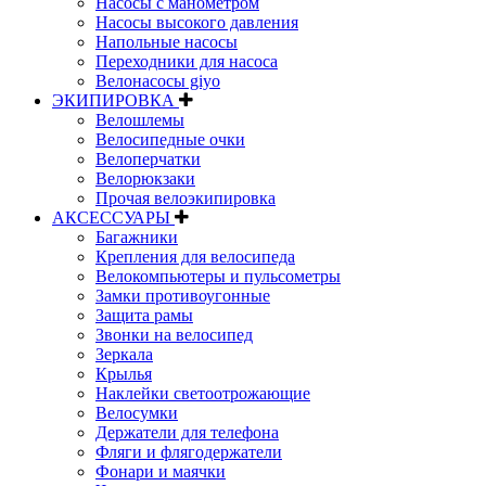
Насосы с манометром
Насосы высокого давления
Напольные насосы
Переходники для насоса
Велонасосы giyo
ЭКИПИРОВКА
Велошлемы
Велосипедные очки
Велоперчатки
Велорюкзаки
Прочая велоэкипировка
АКСЕССУАРЫ
Багажники
Крепления для велосипеда
Велокомпьютеры и пульсометры
Замки противоугонные
Защита рамы
Звонки на велосипед
Зеркала
Крылья
Наклейки светоотрожающие
Велосумки
Держатели для телефона
Фляги и флягодержатели
Фонари и маячки