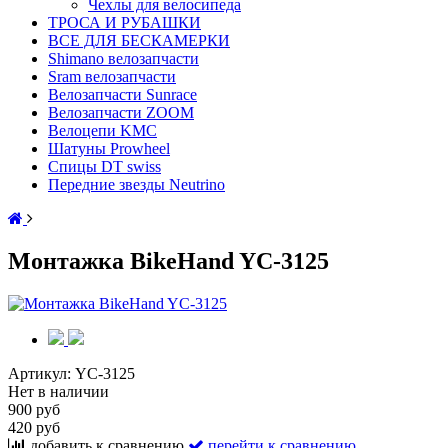
Чехлы для велосипеда
ТРОСА И РУБАШКИ
ВСЕ ДЛЯ БЕСКАМЕРКИ
Shimano велозапчасти
Sram велозапчасти
Велозапчасти Sunrace
Велозапчасти ZOOM
Велоцепи KMC
Шатуны Prowheel
Спицы DT swiss
Передние звезды Neutrino
Монтажка BikeHand YC-3125
Артикул:
YC-3125
Нет в наличии
900 руб
420 руб
добавить к сравнению
перейти к сравнению