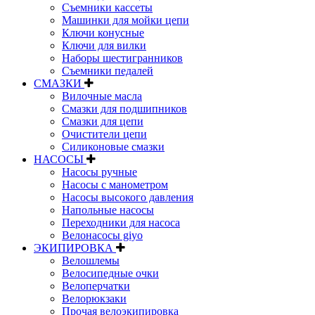
Съемники кассеты
Машинки для мойки цепи
Ключи конусные
Ключи для вилки
Наборы шестигранников
Съемники педалей
СМАЗКИ
Вилочные масла
Смазки для подшипников
Смазки для цепи
Очистители цепи
Силиконовые смазки
НАСОСЫ
Насосы ручные
Насосы с манометром
Насосы высокого давления
Напольные насосы
Переходники для насоса
Велонасосы giyo
ЭКИПИРОВКА
Велошлемы
Велосипедные очки
Велоперчатки
Велорюкзаки
Прочая велоэкипировка