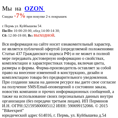
Мы на
OZON
-
7%
Скидка
при покупке 2-х покрышек
г. Пермь ул. Куйбышева 54.
Пн-Пт:
10:00-20:00, обед 14:00-14:30;
Сб:
12:00-19:00;
Вс:
ВЫХОДНОЙ
.
Вся информация на сайте носит ознакомительный характер,
не является публичной офертой (определяемой положениями
Статьи 437 Гражданского кодекса РФ) и не может в полной
мере передавать достоверную информацию о свойствах,
комплектации и характеристиках товара, включая цвета,
размеры и формы. Фирма-производитель оставляет за собой
право на внесение изменений в конструкцию, дизайн и
комплектацию товара без предварительного уведомления.
При создании заказа на данном ресурсе вы даете свое согласие
на получение SMS/Email-оповещений о состоянии заказа,
новостях компании и прочих информационных сообщений, а
также на использование своих персональных данных внутри
организации (без передачи третьим лицам).
ИП Перминов
И.Н. ОГРН:321595800005112 ИНН: 590699152066.
©
2015
"Bikeexpert
"
юридический адрес 614016, г. Пермь, ул. Куйбышева д.54