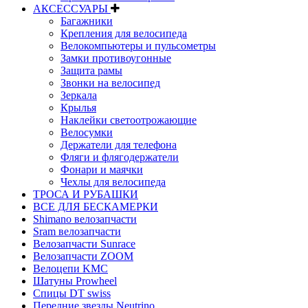
АКСЕССУАРЫ
Багажники
Крепления для велосипеда
Велокомпьютеры и пульсометры
Замки противоугонные
Защита рамы
Звонки на велосипед
Зеркала
Крылья
Наклейки светоотрожающие
Велосумки
Держатели для телефона
Фляги и флягодержатели
Фонари и маячки
Чехлы для велосипеда
ТРОСА И РУБАШКИ
ВСЕ ДЛЯ БЕСКАМЕРКИ
Shimano велозапчасти
Sram велозапчасти
Велозапчасти Sunrace
Велозапчасти ZOOM
Велоцепи KMC
Шатуны Prowheel
Спицы DT swiss
Передние звезды Neutrino