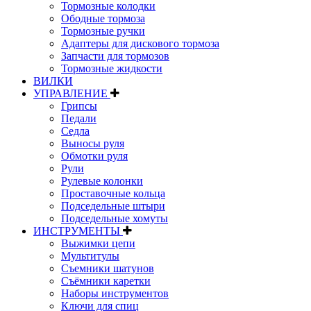
Тормозные колодки
Ободные тормоза
Тормозные ручки
Адаптеры для дискового тормоза
Запчасти для тормозов
Тормозные жидкости
ВИЛКИ
УПРАВЛЕНИЕ
Грипсы
Педали
Седла
Выносы руля
Обмотки руля
Рули
Рулевые колонки
Проставочные кольца
Подседельные штыри
Подседельные хомуты
ИНСТРУМЕНТЫ
Выжимки цепи
Мультитулы
Съемники шатунов
Съёмники каретки
Наборы инструментов
Ключи для спиц