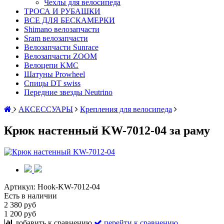
Чехлы для велосипеда
ТРОСА И РУБАШКИ
ВСЕ ДЛЯ БЕСКАМЕРКИ
Shimano велозапчасти
Sram велозапчасти
Велозапчасти Sunrace
Велозапчасти ZOOM
Велоцепи KMC
Шатуны Prowheel
Спицы DT swiss
Передние звезды Neutrino
АКСЕССУАРЫ
Крепления для велосипеда
Крюк настенный KW-7012-04 за раму
Артикул:
Hook-KW-7012-04
Есть в наличии
2 380 руб
1 200 руб
добавить к сравнению
перейти к сравнению