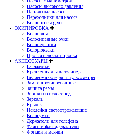
Насосы с манометром
Насосы высокого давления
Напольные насосы
Переходники для насоса
Велонасосы giyo
ЭКИПИРОВКА
Велошлемы
Велосипедные очки
Велоперчатки
Велорюкзаки
Прочая велоэкипировка
АКСЕССУАРЫ
Багажники
Крепления для велосипеда
Велокомпьютеры и пульсометры
Замки противоугонные
Защита рамы
Звонки на велосипед
Зеркала
Крылья
Наклейки светоотрожающие
Велосумки
Держатели для телефона
Фляги и флягодержатели
Фонари и маячки