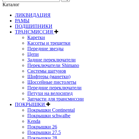
Каталог
ЛИКВИДАЦИЯ
РАМЫ
ПОДШИПНИКИ
ТРАНСМИССИЯ
Каретки
Кассеты и трещетки
Передние звезды
Цепи
Задние переключатели
Переключатели Shimano
Системы шатунов
Шифтеры (манетки)
Шоссейные пистолеты
Передние переключатели
Петухи на велосипед
Запчасти для трансмиссии
ПОКРЫШКИ
Покрышки Continental
Покрышки schwalbe
Kenda
Покрышки 26
Покрышки 27.5
Покрышки 28