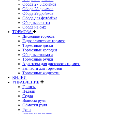
Обода 27.5 дюймов
Обода 28 дюймов
Обода 29 дюймов
Обода для фэтбайка
Ободные ленты
Обода на бмх
ТОРМОЗА
Дисковые тормоза
Гидравлические тормоза
Тормозные диски
Тормозные колодки
Ободные тормоза
Тормозные ручки
Адаптеры для дискового тормоза
Запчасти для тормозов
Тормозные жидкости
ВИЛКИ
УПРАВЛЕНИЕ
Грипсы
Педали
Седла
Выносы руля
Обмотки руля
Рули