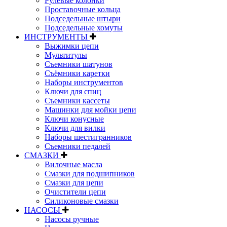
Рулевые колонки
Проставочные кольца
Подседельные штыри
Подседельные хомуты
ИНСТРУМЕНТЫ
Выжимки цепи
Мультитулы
Съемники шатунов
Съёмники каретки
Наборы инструментов
Ключи для спиц
Съемники кассеты
Машинки для мойки цепи
Ключи конусные
Ключи для вилки
Наборы шестигранников
Съемники педалей
СМАЗКИ
Вилочные масла
Смазки для подшипников
Смазки для цепи
Очистители цепи
Силиконовые смазки
НАСОСЫ
Насосы ручные