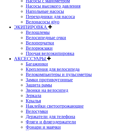
Насосы с манометром
Насосы высокого давления
Напольные насосы
Переходники для насоса
Велонасосы giyo
ЭКИПИРОВКА
Велошлемы
Велосипедные очки
Велоперчатки
Велорюкзаки
Прочая велоэкипировка
АКСЕССУАРЫ
Багажники
Крепления для велосипеда
Велокомпьютеры и пульсометры
Замки противоугонные
Защита рамы
Звонки на велосипед
Зеркала
Крылья
Наклейки светоотрожающие
Велосумки
Держатели для телефона
Фляги и флягодержатели
Фонари и маячки