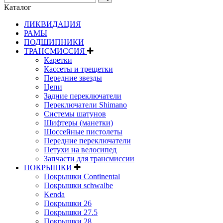
Каталог
ЛИКВИДАЦИЯ
РАМЫ
ПОДШИПНИКИ
ТРАНСМИССИЯ
Каретки
Кассеты и трещетки
Передние звезды
Цепи
Задние переключатели
Переключатели Shimano
Системы шатунов
Шифтеры (манетки)
Шоссейные пистолеты
Передние переключатели
Петухи на велосипед
Запчасти для трансмиссии
ПОКРЫШКИ
Покрышки Continental
Покрышки schwalbe
Kenda
Покрышки 26
Покрышки 27.5
Покрышки 28