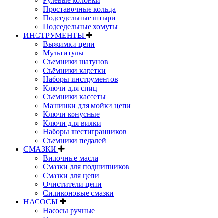
Рулевые колонки
Проставочные кольца
Подседельные штыри
Подседельные хомуты
ИНСТРУМЕНТЫ
Выжимки цепи
Мультитулы
Съемники шатунов
Съёмники каретки
Наборы инструментов
Ключи для спиц
Съемники кассеты
Машинки для мойки цепи
Ключи конусные
Ключи для вилки
Наборы шестигранников
Съемники педалей
СМАЗКИ
Вилочные масла
Смазки для подшипников
Смазки для цепи
Очистители цепи
Силиконовые смазки
НАСОСЫ
Насосы ручные