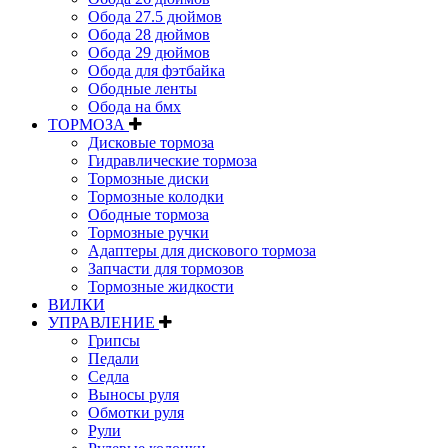
Обода 27.5 дюймов
Обода 28 дюймов
Обода 29 дюймов
Обода для фэтбайка
Ободные ленты
Обода на бмх
ТОРМОЗА
Дисковые тормоза
Гидравлические тормоза
Тормозные диски
Тормозные колодки
Ободные тормоза
Тормозные ручки
Адаптеры для дискового тормоза
Запчасти для тормозов
Тормозные жидкости
ВИЛКИ
УПРАВЛЕНИЕ
Грипсы
Педали
Седла
Выносы руля
Обмотки руля
Рули