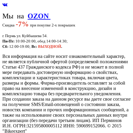
Мы на
OZON
-
7%
Скидка
при покупке 2-х покрышек
г. Пермь ул. Куйбышева 54.
Пн-Пт:
10:00-20:00, обед 14:00-14:30;
Сб:
12:00-19:00;
Вс:
ВЫХОДНОЙ
.
Вся информация на сайте носит ознакомительный характер,
не является публичной офертой (определяемой положениями
Статьи 437 Гражданского кодекса РФ) и не может в полной
мере передавать достоверную информацию о свойствах,
комплектации и характеристиках товара, включая цвета,
размеры и формы. Фирма-производитель оставляет за собой
право на внесение изменений в конструкцию, дизайн и
комплектацию товара без предварительного уведомления.
При создании заказа на данном ресурсе вы даете свое согласие
на получение SMS/Email-оповещений о состоянии заказа,
новостях компании и прочих информационных сообщений, а
также на использование своих персональных данных внутри
организации (без передачи третьим лицам).
ИП Перминов
И.Н. ОГРН:321595800005112 ИНН: 590699152066.
©
2015
"Bikeexpert
"