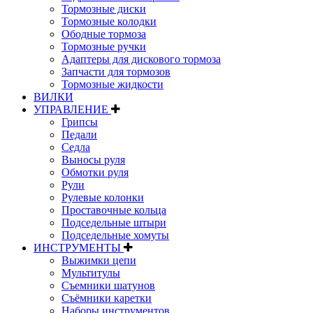
Тормозные диски
Тормозные колодки
Ободные тормоза
Тормозные ручки
Адаптеры для дискового тормоза
Запчасти для тормозов
Тормозные жидкости
ВИЛКИ
УПРАВЛЕНИЕ
Грипсы
Педали
Седла
Выносы руля
Обмотки руля
Рули
Рулевые колонки
Проставочные кольца
Подседельные штыри
Подседельные хомуты
ИНСТРУМЕНТЫ
Выжимки цепи
Мультитулы
Съемники шатунов
Съёмники каретки
Наборы инструментов