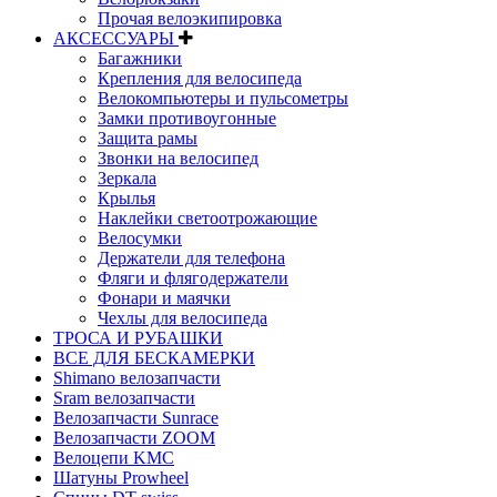
Прочая велоэкипировка
АКСЕССУАРЫ
Багажники
Крепления для велосипеда
Велокомпьютеры и пульсометры
Замки противоугонные
Защита рамы
Звонки на велосипед
Зеркала
Крылья
Наклейки светоотрожающие
Велосумки
Держатели для телефона
Фляги и флягодержатели
Фонари и маячки
Чехлы для велосипеда
ТРОСА И РУБАШКИ
ВСЕ ДЛЯ БЕСКАМЕРКИ
Shimano велозапчасти
Sram велозапчасти
Велозапчасти Sunrace
Велозапчасти ZOOM
Велоцепи KMC
Шатуны Prowheel