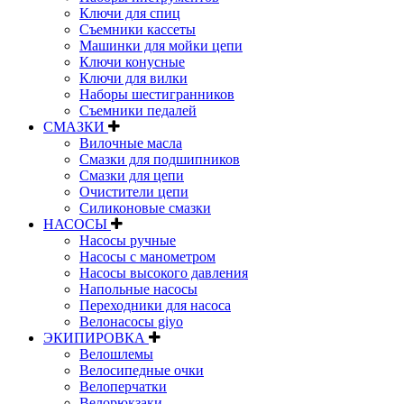
Ключи для спиц
Съемники кассеты
Машинки для мойки цепи
Ключи конусные
Ключи для вилки
Наборы шестигранников
Съемники педалей
СМАЗКИ
Вилочные масла
Смазки для подшипников
Смазки для цепи
Очистители цепи
Силиконовые смазки
НАСОСЫ
Насосы ручные
Насосы с манометром
Насосы высокого давления
Напольные насосы
Переходники для насоса
Велонасосы giyo
ЭКИПИРОВКА
Велошлемы
Велосипедные очки
Велоперчатки
Велорюкзаки