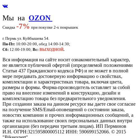
Мы на
OZON
-
7%
Скидка
при покупке 2-х покрышек
г. Пермь ул. Куйбышева 54.
Пн-Пт:
10:00-20:00, обед 14:00-14:30;
Сб:
12:00-19:00;
Вс:
ВЫХОДНОЙ
.
Вся информация на сайте носит ознакомительный характер,
не является публичной офертой (определяемой положениями
Статьи 437 Гражданского кодекса РФ) и не может в полной
мере передавать достоверную информацию о свойствах,
комплектации и характеристиках товара, включая цвета,
размеры и формы. Фирма-производитель оставляет за собой
право на внесение изменений в конструкцию, дизайн и
комплектацию товара без предварительного уведомления.
При создании заказа на данном ресурсе вы даете свое согласие
на получение SMS/Email-оповещений о состоянии заказа,
новостях компании и прочих информационных сообщений, а
также на использование своих персональных данных внутри
организации (без передачи третьим лицам).
ИП Перминов
И.Н. ОГРН:321595800005112 ИНН: 590699152066.
©
2015
"Bikeexpert
"