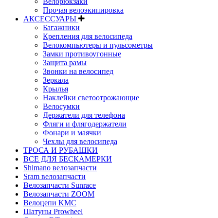
Велорюкзаки
Прочая велоэкипировка
АКСЕССУАРЫ
Багажники
Крепления для велосипеда
Велокомпьютеры и пульсометры
Замки противоугонные
Защита рамы
Звонки на велосипед
Зеркала
Крылья
Наклейки светоотрожающие
Велосумки
Держатели для телефона
Фляги и флягодержатели
Фонари и маячки
Чехлы для велосипеда
ТРОСА И РУБАШКИ
ВСЕ ДЛЯ БЕСКАМЕРКИ
Shimano велозапчасти
Sram велозапчасти
Велозапчасти Sunrace
Велозапчасти ZOOM
Велоцепи KMC
Шатуны Prowheel