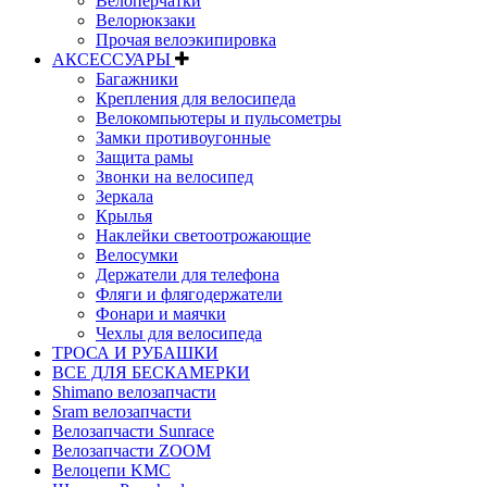
Велоперчатки
Велорюкзаки
Прочая велоэкипировка
АКСЕССУАРЫ
Багажники
Крепления для велосипеда
Велокомпьютеры и пульсометры
Замки противоугонные
Защита рамы
Звонки на велосипед
Зеркала
Крылья
Наклейки светоотрожающие
Велосумки
Держатели для телефона
Фляги и флягодержатели
Фонари и маячки
Чехлы для велосипеда
ТРОСА И РУБАШКИ
ВСЕ ДЛЯ БЕСКАМЕРКИ
Shimano велозапчасти
Sram велозапчасти
Велозапчасти Sunrace
Велозапчасти ZOOM
Велоцепи KMC