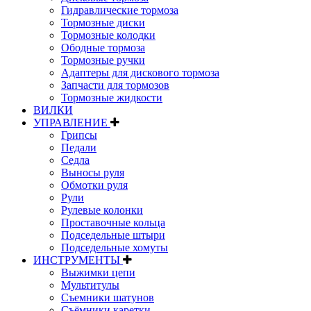
Гидравлические тормоза
Тормозные диски
Тормозные колодки
Ободные тормоза
Тормозные ручки
Адаптеры для дискового тормоза
Запчасти для тормозов
Тормозные жидкости
ВИЛКИ
УПРАВЛЕНИЕ
Грипсы
Педали
Седла
Выносы руля
Обмотки руля
Рули
Рулевые колонки
Проставочные кольца
Подседельные штыри
Подседельные хомуты
ИНСТРУМЕНТЫ
Выжимки цепи
Мультитулы
Съемники шатунов
Съёмники каретки