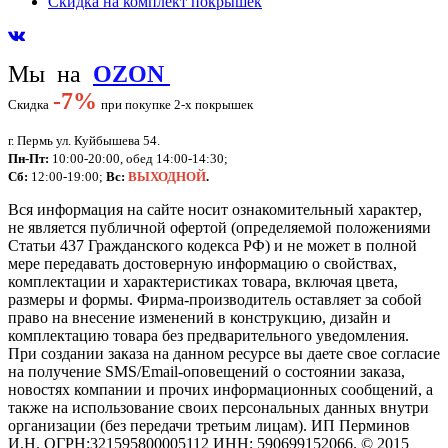
Скидка на комплект покрышек
Мы на
OZON
-
7%
Скидка
при покупке 2-х покрышек
г. Пермь ул. Куйбышева 54.
Пн-Пт:
10:00-20:00, обед 14:00-14:30;
Сб:
12:00-19:00;
Вс:
ВЫХОДНОЙ
.
Вся информация на сайте носит ознакомительный характер,
не является публичной офертой (определяемой положениями
Статьи 437 Гражданского кодекса РФ) и не может в полной
мере передавать достоверную информацию о свойствах,
комплектации и характеристиках товара, включая цвета,
размеры и формы. Фирма-производитель оставляет за собой
право на внесение изменений в конструкцию, дизайн и
комплектацию товара без предварительного уведомления.
При создании заказа на данном ресурсе вы даете свое согласие
на получение SMS/Email-оповещений о состоянии заказа,
новостях компании и прочих информационных сообщений, а
также на использование своих персональных данных внутри
организации (без передачи третьим лицам).
ИП Перминов
И.Н. ОГРН:321595800005112 ИНН: 590699152066.
©
2015