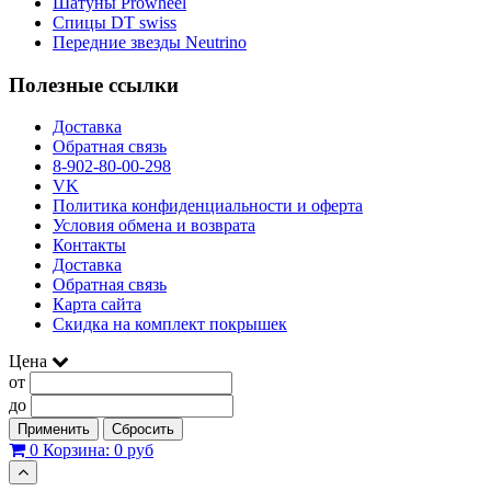
Шатуны Prowheel
Спицы DT swiss
Передние звезды Neutrino
Полезные ссылки
Доставка
Обратная связь
8-902-80-00-298
VK
Политика конфиденциальности и оферта
Условия обмена и возврата
Контакты
Доставка
Обратная связь
Карта сайта
Скидка на комплект покрышек
Цена
от
до
Применить
Сбросить
0
Корзина:
0 руб