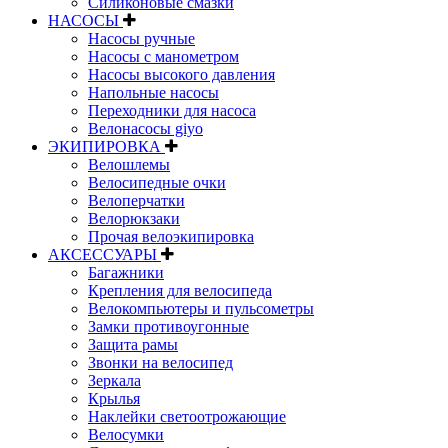
Силиконовые смазки
НАСОСЫ
Насосы ручные
Насосы с манометром
Насосы высокого давления
Напольные насосы
Переходники для насоса
Велонасосы giyo
ЭКИПИРОВКА
Велошлемы
Велосипедные очки
Велоперчатки
Велорюкзаки
Прочая велоэкипировка
АКСЕССУАРЫ
Багажники
Крепления для велосипеда
Велокомпьютеры и пульсометры
Замки противоугонные
Защита рамы
Звонки на велосипед
Зеркала
Крылья
Наклейки светоотрожающие
Велосумки