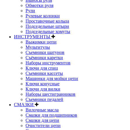
Выносы руля
Обмотки руля
Рули
Рулевые колонки
Проставочные кольца
Подседельные штыри
Подседельные хомуты
ИНСТРУМЕНТЫ
Выжимки цепи
Мультитулы
Съемники шатунов
Съёмники каретки
Наборы инструментов
Ключи для спиц
Съемники кассеты
Машинки для мойки цепи
Ключи конусные
Ключи для вилки
Наборы шестигранников
Съемники педалей
СМАЗКИ
Вилочные масла
Смазки для подшипников
Смазки для цепи
Очистители цепи