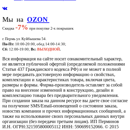
Мы на
OZON
-
7%
Скидка
при покупке 2-х покрышек
г. Пермь ул. Куйбышева 54.
Пн-Пт:
10:00-20:00, обед 14:00-14:30;
Сб:
12:00-19:00;
Вс:
ВЫХОДНОЙ
.
Вся информация на сайте носит ознакомительный характер,
не является публичной офертой (определяемой положениями
Статьи 437 Гражданского кодекса РФ) и не может в полной
мере передавать достоверную информацию о свойствах,
комплектации и характеристиках товара, включая цвета,
размеры и формы. Фирма-производитель оставляет за собой
право на внесение изменений в конструкцию, дизайн и
комплектацию товара без предварительного уведомления.
При создании заказа на данном ресурсе вы даете свое согласие
на получение SMS/Email-оповещений о состоянии заказа,
новостях компании и прочих информационных сообщений, а
также на использование своих персональных данных внутри
организации (без передачи третьим лицам).
ИП Перминов
И.Н. ОГРН:321595800005112 ИНН: 590699152066.
©
2015