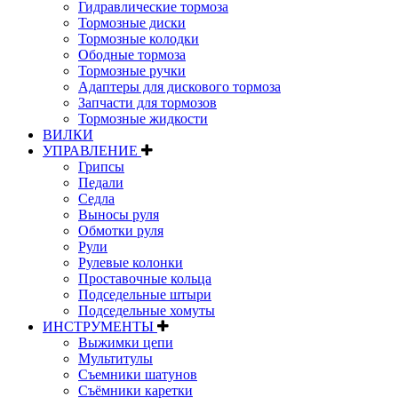
Гидравлические тормоза
Тормозные диски
Тормозные колодки
Ободные тормоза
Тормозные ручки
Адаптеры для дискового тормоза
Запчасти для тормозов
Тормозные жидкости
ВИЛКИ
УПРАВЛЕНИЕ
Грипсы
Педали
Седла
Выносы руля
Обмотки руля
Рули
Рулевые колонки
Проставочные кольца
Подседельные штыри
Подседельные хомуты
ИНСТРУМЕНТЫ
Выжимки цепи
Мультитулы
Съемники шатунов
Съёмники каретки