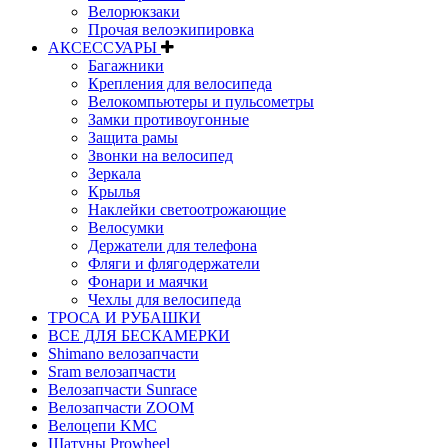
Велорюкзаки
Прочая велоэкипировка
АКСЕССУАРЫ
Багажники
Крепления для велосипеда
Велокомпьютеры и пульсометры
Замки противоугонные
Защита рамы
Звонки на велосипед
Зеркала
Крылья
Наклейки светоотрожающие
Велосумки
Держатели для телефона
Фляги и флягодержатели
Фонари и маячки
Чехлы для велосипеда
ТРОСА И РУБАШКИ
ВСЕ ДЛЯ БЕСКАМЕРКИ
Shimano велозапчасти
Sram велозапчасти
Велозапчасти Sunrace
Велозапчасти ZOOM
Велоцепи KMC
Шатуны Prowheel