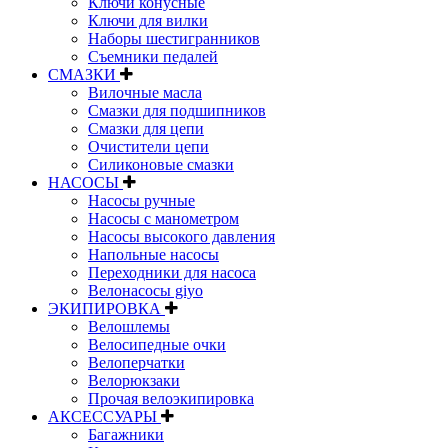
Ключи конусные
Ключи для вилки
Наборы шестигранников
Съемники педалей
СМАЗКИ
Вилочные масла
Смазки для подшипников
Смазки для цепи
Очистители цепи
Силиконовые смазки
НАСОСЫ
Насосы ручные
Насосы с манометром
Насосы высокого давления
Напольные насосы
Переходники для насоса
Велонасосы giyo
ЭКИПИРОВКА
Велошлемы
Велосипедные очки
Велоперчатки
Велорюкзаки
Прочая велоэкипировка
АКСЕССУАРЫ
Багажники