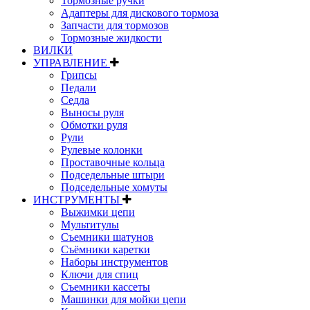
Тормозные ручки
Адаптеры для дискового тормоза
Запчасти для тормозов
Тормозные жидкости
ВИЛКИ
УПРАВЛЕНИЕ
Грипсы
Педали
Седла
Выносы руля
Обмотки руля
Рули
Рулевые колонки
Проставочные кольца
Подседельные штыри
Подседельные хомуты
ИНСТРУМЕНТЫ
Выжимки цепи
Мультитулы
Съемники шатунов
Съёмники каретки
Наборы инструментов
Ключи для спиц
Съемники кассеты
Машинки для мойки цепи