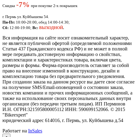
-
7%
Скидка
при покупке 2-х покрышек
г. Пермь ул. Куйбышева 54.
Пн-Пт:
10:00-20:00, обед 14:00-14:30;
Сб:
12:00-19:00;
Вс:
ВЫХОДНОЙ
.
Вся информация на сайте носит ознакомительный характер,
не является публичной офертой (определяемой положениями
Статьи 437 Гражданского кодекса РФ) и не может в полной
мере передавать достоверную информацию о свойствах,
комплектации и характеристиках товара, включая цвета,
размеры и формы. Фирма-производитель оставляет за собой
право на внесение изменений в конструкцию, дизайн и
комплектацию товара без предварительного уведомления.
При создании заказа на данном ресурсе вы даете свое согласие
на получение SMS/Email-оповещений о состоянии заказа,
новостях компании и прочих информационных сообщений, а
также на использование своих персональных данных внутри
организации (без передачи третьим лицам).
ИП Перминов
И.Н. ОГРН:321595800005112 ИНН: 590699152066.
©
2015
"Bikeexpert
"
юридический адрес 614016, г. Пермь, ул. Куйбышева д.54
Работает на
InSales