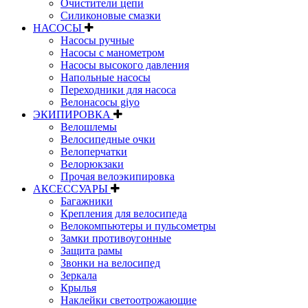
Очистители цепи
Силиконовые смазки
НАСОСЫ
Насосы ручные
Насосы с манометром
Насосы высокого давления
Напольные насосы
Переходники для насоса
Велонасосы giyo
ЭКИПИРОВКА
Велошлемы
Велосипедные очки
Велоперчатки
Велорюкзаки
Прочая велоэкипировка
АКСЕССУАРЫ
Багажники
Крепления для велосипеда
Велокомпьютеры и пульсометры
Замки противоугонные
Защита рамы
Звонки на велосипед
Зеркала
Крылья
Наклейки светоотрожающие