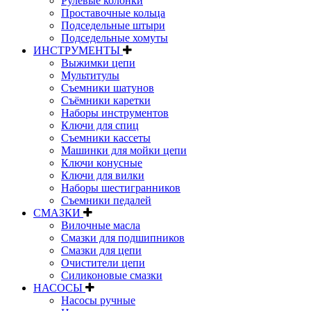
Рулевые колонки
Проставочные кольца
Подседельные штыри
Подседельные хомуты
ИНСТРУМЕНТЫ
Выжимки цепи
Мультитулы
Съемники шатунов
Съёмники каретки
Наборы инструментов
Ключи для спиц
Съемники кассеты
Машинки для мойки цепи
Ключи конусные
Ключи для вилки
Наборы шестигранников
Съемники педалей
СМАЗКИ
Вилочные масла
Смазки для подшипников
Смазки для цепи
Очистители цепи
Силиконовые смазки
НАСОСЫ
Насосы ручные