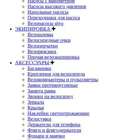
Насосы с манометром
Насосы высокого давления
Напольные насосы
Переходники для насоса
Велонасосы giyo
ЭКИПИРОВКА
Велошлемы
Велосипедные очки
Велоперчатки
Велорюкзаки
Прочая велоэкипировка
АКСЕССУАРЫ
Багажники
Крепления для велосипеда
Велокомпьютеры и пульсометры
Замки противоугонные
Защита рамы
Звонки на велосипед
Зеркала
Крылья
Наклейки светоотрожающие
Велосумки
Держатели для телефона
Фляги и флягодержатели
Фонари и маячки