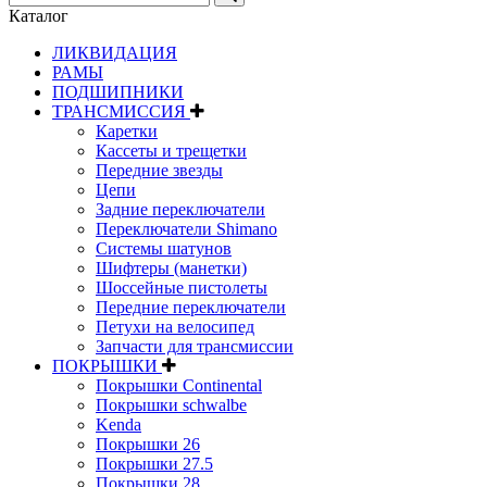
Каталог
ЛИКВИДАЦИЯ
РАМЫ
ПОДШИПНИКИ
ТРАНСМИССИЯ
Каретки
Кассеты и трещетки
Передние звезды
Цепи
Задние переключатели
Переключатели Shimano
Системы шатунов
Шифтеры (манетки)
Шоссейные пистолеты
Передние переключатели
Петухи на велосипед
Запчасти для трансмиссии
ПОКРЫШКИ
Покрышки Continental
Покрышки schwalbe
Kenda
Покрышки 26
Покрышки 27.5
Покрышки 28