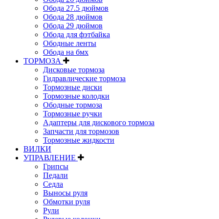
Обода 27.5 дюймов
Обода 28 дюймов
Обода 29 дюймов
Обода для фэтбайка
Ободные ленты
Обода на бмх
ТОРМОЗА
Дисковые тормоза
Гидравлические тормоза
Тормозные диски
Тормозные колодки
Ободные тормоза
Тормозные ручки
Адаптеры для дискового тормоза
Запчасти для тормозов
Тормозные жидкости
ВИЛКИ
УПРАВЛЕНИЕ
Грипсы
Педали
Седла
Выносы руля
Обмотки руля
Рули