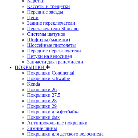
Каретки
Кассеты и трещетки
Передние звезды
Цепи
Задние переключатели
Переключатели Shimano
Системы шатунов
Шифтеры (манетки)
Шоссейные пистолеты
Передние переключатели
Петухи на велосипед
Запчасти для трансмиссии
ПОКРЫШКИ
Покрышки Continental
Покрышки schwalbe
Kenda
Покрышки 26
Покрышки 27.5
Покрышки 28
Покрышки 29
Покрышки для фэтбайка
Покрышки бмх
Антипрокольные покрышки
Зимние шины
Покрышки для детского велосипеда