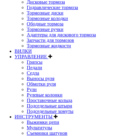
Дисковые тормоза
Гидравлические тормоза
Тормозные диски
Тормозные колодки
Ободные тормоза
Тормозные ручки
Адаптеры для дискового тормоза
Запчасти для тормозов
Тормозные жидкости
ВИЛКИ
УПРАВЛЕНИЕ
Грипсы
Педали
Седла
Выносы руля
Обмотки руля
Рули
Рулевые колонки
Проставочные кольца
Подседельные штыри
Подседельные хомуты
ИНСТРУМЕНТЫ
Выжимки цепи
Мультитулы
Съемники шатунов