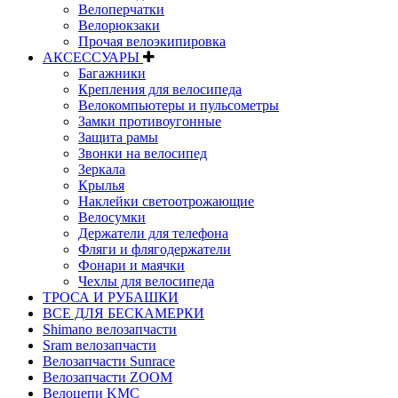
Велоперчатки
Велорюкзаки
Прочая велоэкипировка
АКСЕССУАРЫ
Багажники
Крепления для велосипеда
Велокомпьютеры и пульсометры
Замки противоугонные
Защита рамы
Звонки на велосипед
Зеркала
Крылья
Наклейки светоотрожающие
Велосумки
Держатели для телефона
Фляги и флягодержатели
Фонари и маячки
Чехлы для велосипеда
ТРОСА И РУБАШКИ
ВСЕ ДЛЯ БЕСКАМЕРКИ
Shimano велозапчасти
Sram велозапчасти
Велозапчасти Sunrace
Велозапчасти ZOOM
Велоцепи KMC