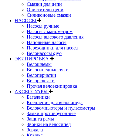
Смазки для цепи
Очистители цепи
Силиконовые смазки
НАСОСЫ
Насосы ручные
Насосы с манометром
Насосы высокого давления
Напольные насосы
Переходники для насоса
Велонасосы giyo
ЭКИПИРОВКА
Велошлемы
Велосипедные очки
Велоперчатки
Велорюкзаки
Прочая велоэкипировка
АКСЕССУАРЫ
Багажники
Крепления для велосипеда
Велокомпьютеры и пульсометры
Замки противоугонные
Защита рамы
Звонки на велосипед
Зеркала
Крылья