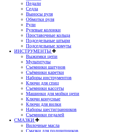
Педали
Седла
Выносы руля
Обмотки руля
Рули
Рулевые колонки
Проставочные кольца
Подседельные штыри
Подседельные хомуты
ИНСТРУМЕНТЫ
Выжимки цепи
Мультитулы
Съемники шатунов
Съёмники каретки
Наборы инструментов
Ключи для спиц
Съемники кассеты
Машинки для мойки цепи
Ключи конусные
Ключи для вилки
Наборы шестигранников
Съемники педалей
СМАЗКИ
Вилочные масла
Смазки для подшипников