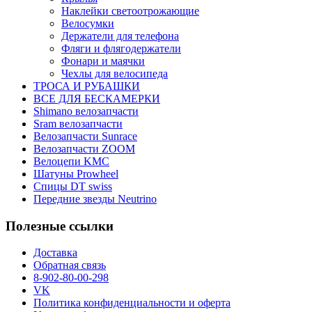
Наклейки светоотрожающие
Велосумки
Держатели для телефона
Фляги и флягодержатели
Фонари и маячки
Чехлы для велосипеда
ТРОСА И РУБАШКИ
ВСЕ ДЛЯ БЕСКАМЕРКИ
Shimano велозапчасти
Sram велозапчасти
Велозапчасти Sunrace
Велозапчасти ZOOM
Велоцепи KMC
Шатуны Prowheel
Спицы DT swiss
Передние звезды Neutrino
Полезные ссылки
Доставка
Обратная связь
8-902-80-00-298
VK
Политика конфиденциальности и оферта