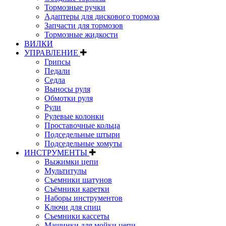
Тормозные ручки
Адаптеры для дискового тормоза
Запчасти для тормозов
Тормозные жидкости
ВИЛКИ
УПРАВЛЕНИЕ
Грипсы
Педали
Седла
Выносы руля
Обмотки руля
Рули
Рулевые колонки
Проставочные кольца
Подседельные штыри
Подседельные хомуты
ИНСТРУМЕНТЫ
Выжимки цепи
Мультитулы
Съемники шатунов
Съёмники каретки
Наборы инструментов
Ключи для спиц
Съемники кассеты
Машинки для мойки цепи