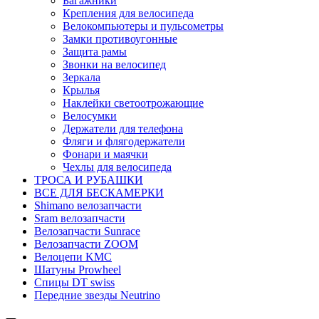
Багажники
Крепления для велосипеда
Велокомпьютеры и пульсометры
Замки противоугонные
Защита рамы
Звонки на велосипед
Зеркала
Крылья
Наклейки светоотрожающие
Велосумки
Держатели для телефона
Фляги и флягодержатели
Фонари и маячки
Чехлы для велосипеда
ТРОСА И РУБАШКИ
ВСЕ ДЛЯ БЕСКАМЕРКИ
Shimano велозапчасти
Sram велозапчасти
Велозапчасти Sunrace
Велозапчасти ZOOM
Велоцепи KMC
Шатуны Prowheel
Спицы DT swiss
Передние звезды Neutrino