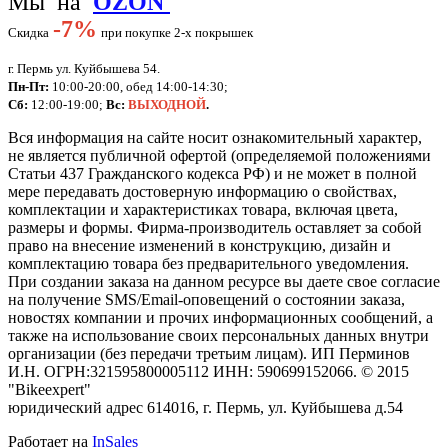
Мы на
OZON
-
7%
Скидка
при покупке 2-х покрышек
г. Пермь ул. Куйбышева 54.
Пн-Пт:
10:00-20:00, обед 14:00-14:30;
Сб:
12:00-19:00;
Вс:
ВЫХОДНОЙ
.
Вся информация на сайте носит ознакомительный характер,
не является публичной офертой (определяемой положениями
Статьи 437 Гражданского кодекса РФ) и не может в полной
мере передавать достоверную информацию о свойствах,
комплектации и характеристиках товара, включая цвета,
размеры и формы. Фирма-производитель оставляет за собой
право на внесение изменений в конструкцию, дизайн и
комплектацию товара без предварительного уведомления.
При создании заказа на данном ресурсе вы даете свое согласие
на получение SMS/Email-оповещений о состоянии заказа,
новостях компании и прочих информационных сообщений, а
также на использование своих персональных данных внутри
организации (без передачи третьим лицам).
ИП Перминов
И.Н. ОГРН:321595800005112 ИНН: 590699152066.
©
2015
"Bikeexpert
"
юридический адрес 614016, г. Пермь, ул. Куйбышева д.54
Работает на
InSales