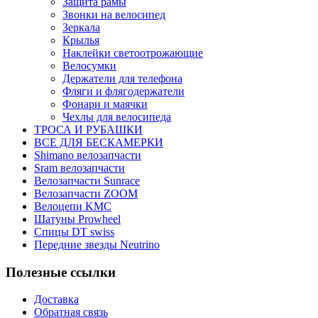
Защита рамы
Звонки на велосипед
Зеркала
Крылья
Наклейки светоотрожающие
Велосумки
Держатели для телефона
Фляги и флягодержатели
Фонари и маячки
Чехлы для велосипеда
ТРОСА И РУБАШКИ
ВСЕ ДЛЯ БЕСКАМЕРКИ
Shimano велозапчасти
Sram велозапчасти
Велозапчасти Sunrace
Велозапчасти ZOOM
Велоцепи KMC
Шатуны Prowheel
Спицы DT swiss
Передние звезды Neutrino
Полезные ссылки
Доставка
Обратная связь