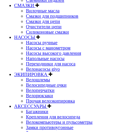
Съемники педалей
СМАЗКИ
Вилочные масла
Смазки для подшипников
Смазки для цепи
Очистители цепи
Силиконовые смазки
НАСОСЫ
Насосы ручные
Насосы с манометром
Насосы высокого давления
Напольные насосы
Переходники для насоса
Велонасосы giyo
ЭКИПИРОВКА
Велошлемы
Велосипедные очки
Велоперчатки
Велорюкзаки
Прочая велоэкипировка
АКСЕССУАРЫ
Багажники
Крепления для велосипеда
Велокомпьютеры и пульсометры
Замки противоугонные