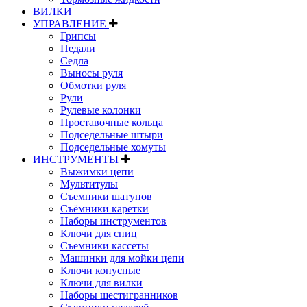
ВИЛКИ
УПРАВЛЕНИЕ
Грипсы
Педали
Седла
Выносы руля
Обмотки руля
Рули
Рулевые колонки
Проставочные кольца
Подседельные штыри
Подседельные хомуты
ИНСТРУМЕНТЫ
Выжимки цепи
Мультитулы
Съемники шатунов
Съёмники каретки
Наборы инструментов
Ключи для спиц
Съемники кассеты
Машинки для мойки цепи
Ключи конусные
Ключи для вилки
Наборы шестигранников