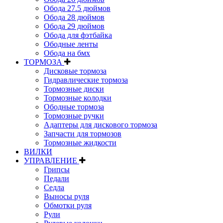
Обода 27.5 дюймов
Обода 28 дюймов
Обода 29 дюймов
Обода для фэтбайка
Ободные ленты
Обода на бмх
ТОРМОЗА
Дисковые тормоза
Гидравлические тормоза
Тормозные диски
Тормозные колодки
Ободные тормоза
Тормозные ручки
Адаптеры для дискового тормоза
Запчасти для тормозов
Тормозные жидкости
ВИЛКИ
УПРАВЛЕНИЕ
Грипсы
Педали
Седла
Выносы руля
Обмотки руля
Рули