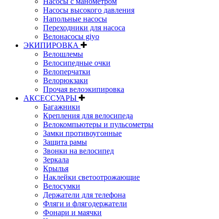
Насосы с манометром
Насосы высокого давления
Напольные насосы
Переходники для насоса
Велонасосы giyo
ЭКИПИРОВКА
Велошлемы
Велосипедные очки
Велоперчатки
Велорюкзаки
Прочая велоэкипировка
АКСЕССУАРЫ
Багажники
Крепления для велосипеда
Велокомпьютеры и пульсометры
Замки противоугонные
Защита рамы
Звонки на велосипед
Зеркала
Крылья
Наклейки светоотрожающие
Велосумки
Держатели для телефона
Фляги и флягодержатели
Фонари и маячки