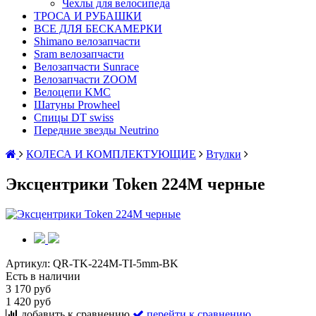
Чехлы для велосипеда
ТРОСА И РУБАШКИ
ВСЕ ДЛЯ БЕСКАМЕРКИ
Shimano велозапчасти
Sram велозапчасти
Велозапчасти Sunrace
Велозапчасти ZOOM
Велоцепи KMC
Шатуны Prowheel
Спицы DT swiss
Передние звезды Neutrino
КОЛЕСА И КОМПЛЕКТУЮЩИЕ
Втулки
Эксцентрики Token 224M черные
Артикул:
QR-TK-224M-TI-5mm-BK
Есть в наличии
3 170 руб
1 420 руб
добавить к сравнению
перейти к сравнению