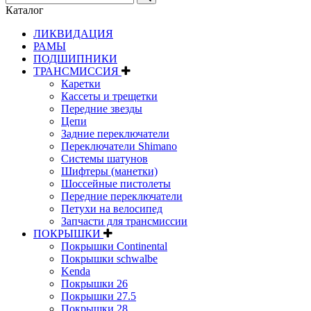
Каталог
ЛИКВИДАЦИЯ
РАМЫ
ПОДШИПНИКИ
ТРАНСМИССИЯ
Каретки
Кассеты и трещетки
Передние звезды
Цепи
Задние переключатели
Переключатели Shimano
Системы шатунов
Шифтеры (манетки)
Шоссейные пистолеты
Передние переключатели
Петухи на велосипед
Запчасти для трансмиссии
ПОКРЫШКИ
Покрышки Continental
Покрышки schwalbe
Kenda
Покрышки 26
Покрышки 27.5
Покрышки 28