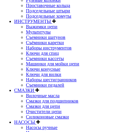
Рулевые колонки
Проставочные кольца
Подседельные штыри
Подседельные хомуты
ИНСТРУМЕНТЫ
Выжимки цепи
Мультитулы
Съемники шатунов
Съёмники каретки
Наборы инструментов
Ключи для спиц
Съемники кассеты
Машинки для мойки цепи
Ключи конусные
Ключи для вилки
Наборы шестигранников
Съемники педалей
СМАЗКИ
Вилочные масла
Смазки для подшипников
Смазки для цепи
Очистители цепи
Силиконовые смазки
НАСОСЫ
Насосы ручные