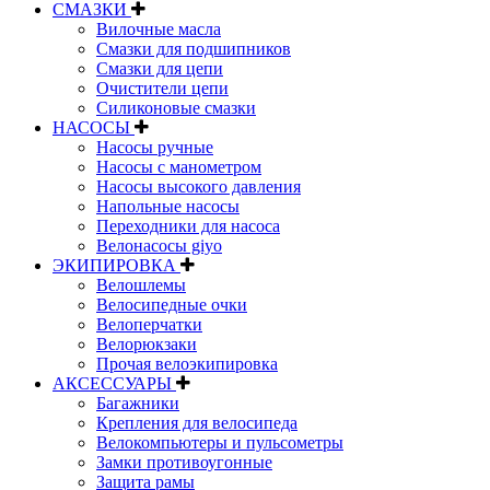
СМАЗКИ
Вилочные масла
Смазки для подшипников
Смазки для цепи
Очистители цепи
Силиконовые смазки
НАСОСЫ
Насосы ручные
Насосы с манометром
Насосы высокого давления
Напольные насосы
Переходники для насоса
Велонасосы giyo
ЭКИПИРОВКА
Велошлемы
Велосипедные очки
Велоперчатки
Велорюкзаки
Прочая велоэкипировка
АКСЕССУАРЫ
Багажники
Крепления для велосипеда
Велокомпьютеры и пульсометры
Замки противоугонные
Защита рамы