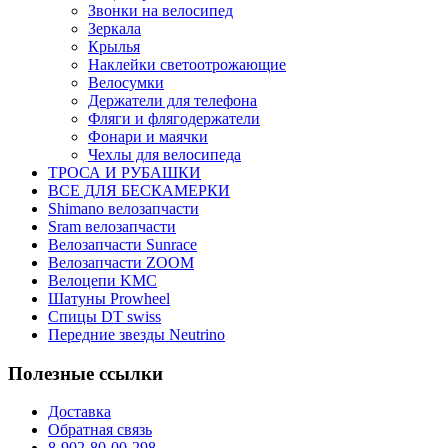
Звонки на велосипед
Зеркала
Крылья
Наклейки светоотрожающие
Велосумки
Держатели для телефона
Фляги и флягодержатели
Фонари и маячки
Чехлы для велосипеда
ТРОСА И РУБАШКИ
ВСЕ ДЛЯ БЕСКАМЕРКИ
Shimano велозапчасти
Sram велозапчасти
Велозапчасти Sunrace
Велозапчасти ZOOM
Велоцепи KMC
Шатуны Prowheel
Спицы DT swiss
Передние звезды Neutrino
Полезные ссылки
Доставка
Обратная связь
8-902-80-00-298