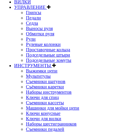
ВИЛКИ
УПРАВЛЕНИЕ
Грипсы
Педали
Седла
Выносы руля
Обмотки руля
Рули
Рулевые колонки
Проставочные кольца
Подседельные штыри
Подседельные хомуты
ИНСТРУМЕНТЫ
Выжимки цепи
Мультитулы
Съемники шатунов
Съёмники каретки
Наборы инструментов
Ключи для спиц
Съемники кассеты
Машинки для мойки цепи
Ключи конусные
Ключи для вилки
Наборы шестигранников
Съемники педалей