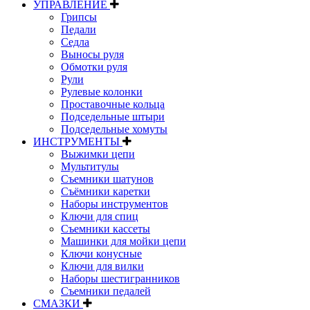
УПРАВЛЕНИЕ
Грипсы
Педали
Седла
Выносы руля
Обмотки руля
Рули
Рулевые колонки
Проставочные кольца
Подседельные штыри
Подседельные хомуты
ИНСТРУМЕНТЫ
Выжимки цепи
Мультитулы
Съемники шатунов
Съёмники каретки
Наборы инструментов
Ключи для спиц
Съемники кассеты
Машинки для мойки цепи
Ключи конусные
Ключи для вилки
Наборы шестигранников
Съемники педалей
СМАЗКИ