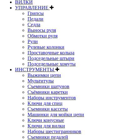
ВИЛКИ
УПРАВЛЕНИЕ
Грипсы
Педали
Седла
Выносы руля
Обмотки руля
Рули
Рулевые колонки
Проставочные кольца
Подседельные штыри
Подседельные хомуты
ИНСТРУМЕНТЫ
Выжимки цепи
Мультитулы
Съемники шатунов
Съёмники каретки
Наборы инструментов
Ключи для спиц
Съемники кассеты
Машинки для мойки цепи
Ключи конусные
Ключи для вилки
Наборы шестигранников
Съемники педалей