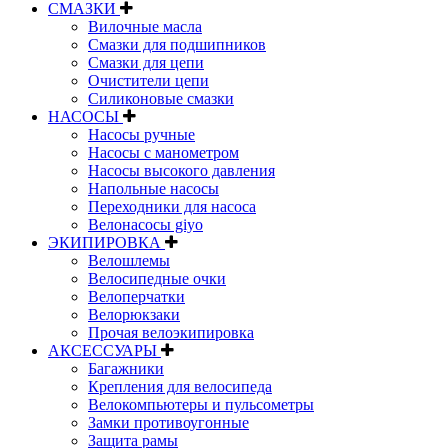
СМАЗКИ
Вилочные масла
Смазки для подшипников
Смазки для цепи
Очистители цепи
Силиконовые смазки
НАСОСЫ
Насосы ручные
Насосы с манометром
Насосы высокого давления
Напольные насосы
Переходники для насоса
Велонасосы giyo
ЭКИПИРОВКА
Велошлемы
Велосипедные очки
Велоперчатки
Велорюкзаки
Прочая велоэкипировка
АКСЕССУАРЫ
Багажники
Крепления для велосипеда
Велокомпьютеры и пульсометры
Замки противоугонные
Защита рамы