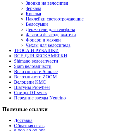
Звонки на велосипед
Зеркала
Крылья
Наклейки светоотрожающие
Велосумки
Держатели для телефона
Фляги и флягодержатели
Фонари и маячки
Чехлы для велосипеда
ТРОСА И РУБАШКИ
ВСЕ ДЛЯ БЕСКАМЕРКИ
Shimano велозапчасти
Sram велозапчасти
Велозапчасти Sunrace
Велозапчасти ZOOM
Велоцепи KMC
Шатуны Prowheel
Спицы DT swiss
Передние звезды Neutrino
Полезные ссылки
Доставка
Обратная связь
8-902-80-00-298