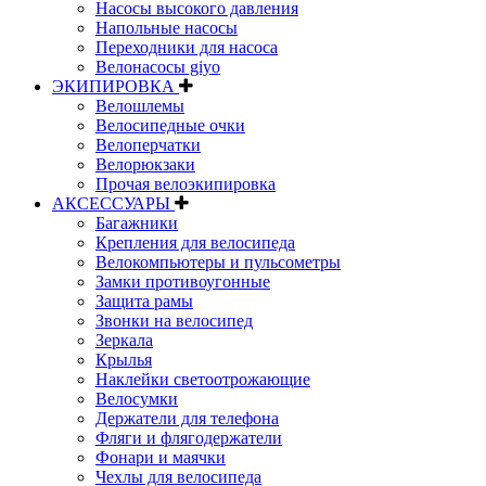
Насосы высокого давления
Напольные насосы
Переходники для насоса
Велонасосы giyo
ЭКИПИРОВКА
Велошлемы
Велосипедные очки
Велоперчатки
Велорюкзаки
Прочая велоэкипировка
АКСЕССУАРЫ
Багажники
Крепления для велосипеда
Велокомпьютеры и пульсометры
Замки противоугонные
Защита рамы
Звонки на велосипед
Зеркала
Крылья
Наклейки светоотрожающие
Велосумки
Держатели для телефона
Фляги и флягодержатели
Фонари и маячки
Чехлы для велосипеда