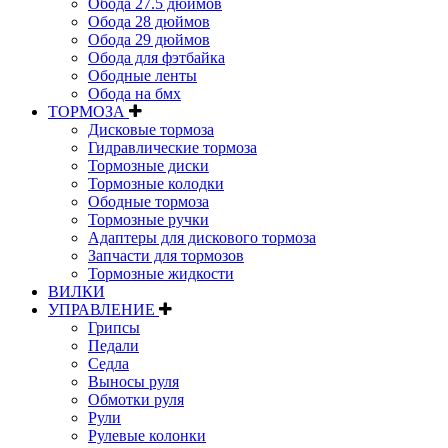
Обода 27.5 дюймов
Обода 28 дюймов
Обода 29 дюймов
Обода для фэтбайка
Ободные ленты
Обода на бмх
ТОРМОЗА
Дисковые тормоза
Гидравлические тормоза
Тормозные диски
Тормозные колодки
Ободные тормоза
Тормозные ручки
Адаптеры для дискового тормоза
Запчасти для тормозов
Тормозные жидкости
ВИЛКИ
УПРАВЛЕНИЕ
Грипсы
Педали
Седла
Выносы руля
Обмотки руля
Рули
Рулевые колонки