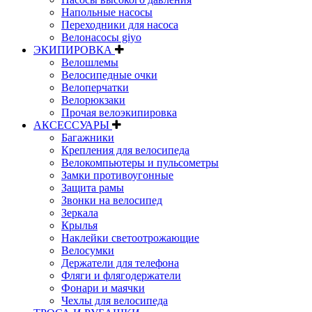
Напольные насосы
Переходники для насоса
Велонасосы giyo
ЭКИПИРОВКА
Велошлемы
Велосипедные очки
Велоперчатки
Велорюкзаки
Прочая велоэкипировка
АКСЕССУАРЫ
Багажники
Крепления для велосипеда
Велокомпьютеры и пульсометры
Замки противоугонные
Защита рамы
Звонки на велосипед
Зеркала
Крылья
Наклейки светоотрожающие
Велосумки
Держатели для телефона
Фляги и флягодержатели
Фонари и маячки
Чехлы для велосипеда