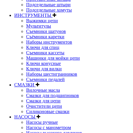
Подседельные штыри
Подседельные хомуты
ИНСТРУМЕНТЫ
Выжимки цепи
Мультитулы
Съемники шатунов
Съёмники каретки
Наборы инструментов
Ключи для спиц
Съемники кассеты
Машинки для мойки цепи
Ключи конусные
Ключи для вилки
Наборы шестигранников
Съемники педалей
СМАЗКИ
Вилочные масла
Смазки для подшипников
Смазки для цепи
Очистители цепи
Силиконовые смазки
НАСОСЫ
Насосы ручные
Насосы с манометром
Насосы высокого давления