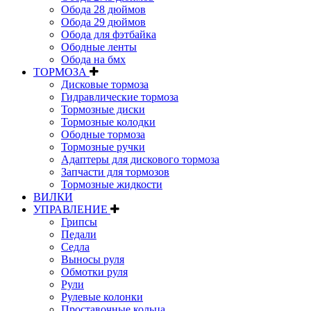
Обода 28 дюймов
Обода 29 дюймов
Обода для фэтбайка
Ободные ленты
Обода на бмх
ТОРМОЗА
Дисковые тормоза
Гидравлические тормоза
Тормозные диски
Тормозные колодки
Ободные тормоза
Тормозные ручки
Адаптеры для дискового тормоза
Запчасти для тормозов
Тормозные жидкости
ВИЛКИ
УПРАВЛЕНИЕ
Грипсы
Педали
Седла
Выносы руля
Обмотки руля
Рули
Рулевые колонки
Проставочные кольца