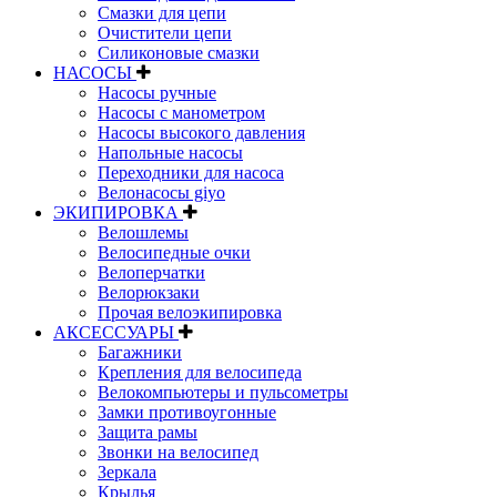
Смазки для цепи
Очистители цепи
Силиконовые смазки
НАСОСЫ
Насосы ручные
Насосы с манометром
Насосы высокого давления
Напольные насосы
Переходники для насоса
Велонасосы giyo
ЭКИПИРОВКА
Велошлемы
Велосипедные очки
Велоперчатки
Велорюкзаки
Прочая велоэкипировка
АКСЕССУАРЫ
Багажники
Крепления для велосипеда
Велокомпьютеры и пульсометры
Замки противоугонные
Защита рамы
Звонки на велосипед
Зеркала
Крылья