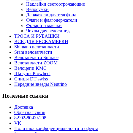
Наклейки светоотрожающие
Велосумки
Держатели для телефона
Фляги и флягодержатели
Фонари и маячки
Чехлы для велосипеда
ТРОСА И РУБАШКИ
ВСЕ ДЛЯ БЕСКАМЕРКИ
Shimano велозапчасти
Sram велозапчасти
Велозапчасти Sunrace
Велозапчасти ZOOM
Велоцепи KMC
Шатуны Prowheel
Спицы DT swiss
Передние звезды Neutrino
Полезные ссылки
Доставка
Обратная связь
8-902-80-00-298
VK
Политика конфиденциальности и оферта