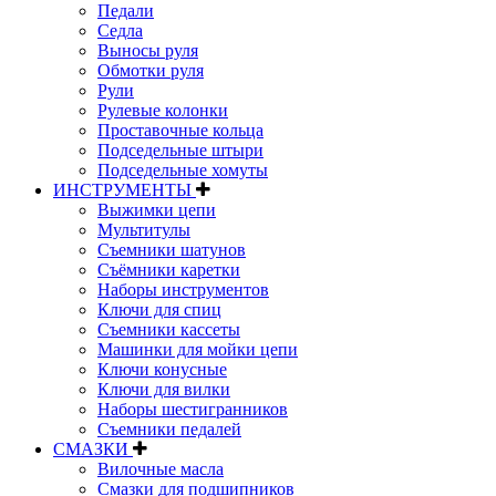
Педали
Седла
Выносы руля
Обмотки руля
Рули
Рулевые колонки
Проставочные кольца
Подседельные штыри
Подседельные хомуты
ИНСТРУМЕНТЫ
Выжимки цепи
Мультитулы
Съемники шатунов
Съёмники каретки
Наборы инструментов
Ключи для спиц
Съемники кассеты
Машинки для мойки цепи
Ключи конусные
Ключи для вилки
Наборы шестигранников
Съемники педалей
СМАЗКИ
Вилочные масла
Смазки для подшипников