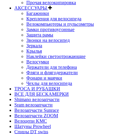
Прочая велоэкипировка
АКСЕССУАРЫ
Багажники
Крепления для велосипеда
Велокомпьютеры и пульсометры
Замки противоугонные
Защита рамы
Звонки на велосипед
Зеркала
Крылья
Наклейки светоотрожающие
Велосумки
Держатели для телефона
Фляги и флягодержатели
Фонари и маячки
Чехлы для велосипеда
ТРОСА И РУБАШКИ
ВСЕ ДЛЯ БЕСКАМЕРКИ
Shimano велозапчасти
Sram велозапчасти
Велозапчасти Sunrace
Велозапчасти ZOOM
Велоцепи KMC
Шатуны Prowheel
Спицы DT swiss