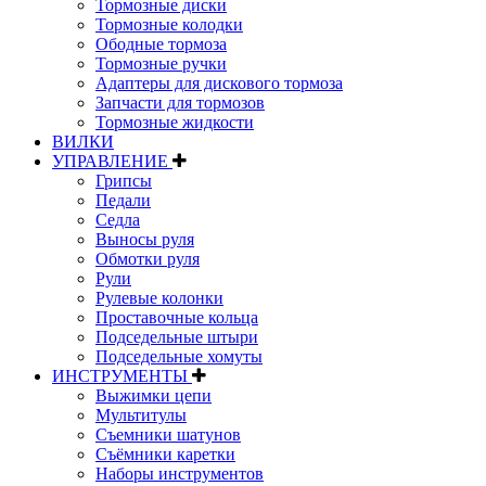
Тормозные диски
Тормозные колодки
Ободные тормоза
Тормозные ручки
Адаптеры для дискового тормоза
Запчасти для тормозов
Тормозные жидкости
ВИЛКИ
УПРАВЛЕНИЕ
Грипсы
Педали
Седла
Выносы руля
Обмотки руля
Рули
Рулевые колонки
Проставочные кольца
Подседельные штыри
Подседельные хомуты
ИНСТРУМЕНТЫ
Выжимки цепи
Мультитулы
Съемники шатунов
Съёмники каретки
Наборы инструментов