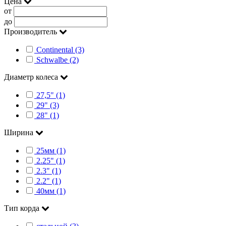
Цена
от
до
Производитель
Continental (3)
Schwalbe (2)
Диаметр колеса
27,5" (1)
29" (3)
28" (1)
Ширина
25мм (1)
2.25" (1)
2.3" (1)
2.2" (1)
40мм (1)
Тип корда