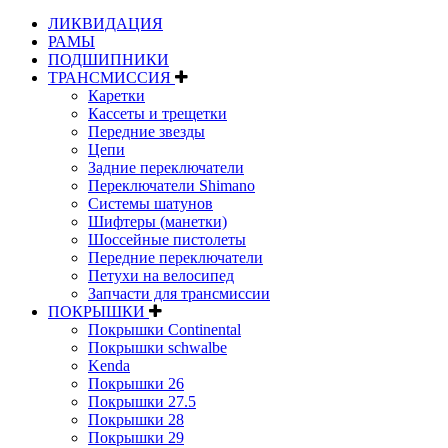
ЛИКВИДАЦИЯ
РАМЫ
ПОДШИПНИКИ
ТРАНСМИССИЯ
Каретки
Кассеты и трещетки
Передние звезды
Цепи
Задние переключатели
Переключатели Shimano
Системы шатунов
Шифтеры (манетки)
Шоссейные пистолеты
Передние переключатели
Петухи на велосипед
Запчасти для трансмиссии
ПОКРЫШКИ
Покрышки Continental
Покрышки schwalbe
Kenda
Покрышки 26
Покрышки 27.5
Покрышки 28
Покрышки 29