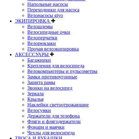
Напольные насосы
Переходники для насоса
Велонасосы giyo
ЭКИПИРОВКА
Велошлемы
Велосипедные очки
Велоперчатки
Велорюкзаки
Прочая велоэкипировка
АКСЕССУАРЫ
Багажники
Крепления для велосипеда
Велокомпьютеры и пульсометры
Замки противоугонные
Защита рамы
Звонки на велосипед
Зеркала
Крылья
Наклейки светоотрожающие
Велосумки
Держатели для телефона
Фляги и флягодержатели
Фонари и маячки
Чехлы для велосипеда
ТРОСА И РУБАШКИ